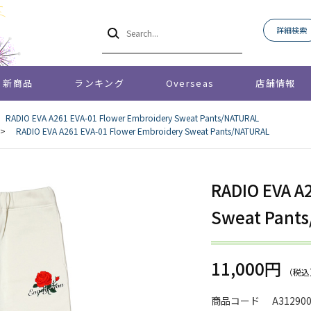
詳細検索
新商品
ランキング
Overseas
店舗情報
RADIO EVA A261 EVA-01 Flower Embroidery Sweat Pants/NATURAL
>
RADIO EVA A261 EVA-01 Flower Embroidery Sweat Pants/NATURAL
RADIO EVA A
Sweat Pant
11,000円
商品コード
A31290