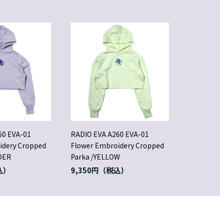
60 EVA-01
RADIO EVA A260 EVA-01
idery Cropped
Flower Embroidery Cropped
DER
Parka /YELLOW
9,350円