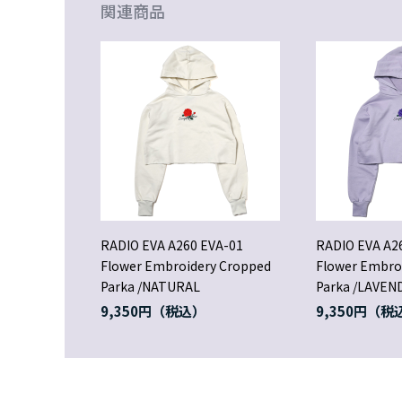
関連商品
RADIO EVA A260 EVA-01
RADIO EVA A2
Flower Embroidery Cropped
Flower Embro
Parka /NATURAL
Parka /LAVEN
9,350円
9,350円