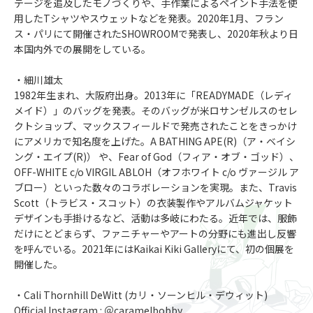
テージを追及したモノづくりや、手作業によるペイント手法を使
用したTシャツやスウェットなどを発表。2020年1月、フラン
ス・パリにて開催されたSHOWROOMで発表し、2020年秋より日
本国内外での展開をしている。
・細川雄太
1982年生まれ、大阪府出身。2013年に「READYMADE（レディ
メイド）」のバッグを発表。そのバッグが米ロサンゼルスのセレ
クトショップ、マックスフィールドで発売されたことをきっかけ
にアメリカで知名度を上げた。A BATHING APE(R)（ア・ベイシ
ング・エイプ(R)） や、Fear of God（フィア・オブ・ゴッド）、
OFF-WHITE c/o VIRGIL ABLOH（オフホワイト c/o ヴァージル ア
ブロー）といった数々のコラボレーションを実現。また、Travis
Scott（トラビス・スコット）の衣装製作やアルバムジャケット
デザインも手掛けるなど、活動は多岐にわたる。近年では、服飾
だけにとどまらず、ファニチャーやアートの分野にも進出し反響
を呼んでいる。2021年にはKaikai Kiki Galleryにて、初の個展を
開催した。
・Cali Thornhill DeWitt (カリ・ソーンヒル・デウィット)
Official Instagram : ＠caramelbobby