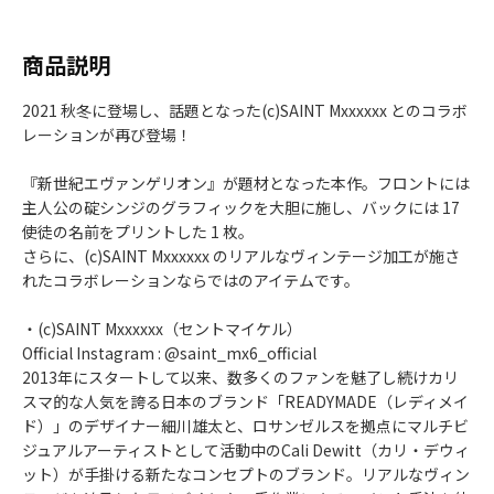
商品説明
2021 秋冬に登場し、話題となった(c)SAINT Mxxxxxx とのコラボ
レーションが再び登場！
『新世紀エヴァンゲリオン』が題材となった本作。フロントには
主人公の碇シンジのグラフィックを大胆に施し、バックには 17
使徒の名前をプリントした 1 枚。
さらに、(c)SAINT Mxxxxxx のリアルなヴィンテージ加工が施さ
れたコラボレーションならではのアイテムです。
・(c)SAINT Mxxxxxx（セントマイケル）
Official Instagram : @saint_mx6_official
2013年にスタートして以来、数多くのファンを魅了し続けカリ
スマ的な人気を誇る日本のブランド「READYMADE（レディメイ
ド）」のデザイナー細川雄太と、ロサンゼルスを拠点にマルチビ
ジュアルアーティストとして活動中のCali Dewitt（カリ・デウィ
ット）が手掛ける新たなコンセプトのブランド。リアルなヴィン