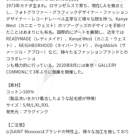
1973年カナダ生まれ。ロサンゼルスで育ち、現在L.A.を拠点と
し、フォトグラファー・グラフィックデザイナー・ファッション
デザイナー・レコードレーベル主宰など様々な顔を持つ。Kanye
West（カニエ・ウェスト）のツアーグッズのデザインを手掛け
たことはあまりにも有名。国際的にアートを展開し、近年では
READYMADE（レディメイド）、Kanye West（カニエ・ウェス
ト）、NEIGHBORHOOD（ネイバーフッド）、VirgilAbloh（ヴ
ァージル・アブロー）など、錚々たるファッションブランドとの
コラボレーショ
ンも精力的に行っている。2020年8月には東京・GALLERY
COMMONにて3年ぶりに個展を開催した。
【素材】
コットン100％
（製品洗いをかけ着古したような起毛感が特徴）
サイズ：S/M/L/XL/XXL
発売元：プラグインク
【ご注意】
(c)SAINT Mxxxxxxはブランドの特性上、様々な加工を施しており