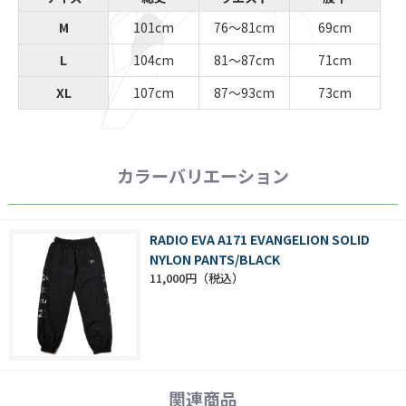
M
101cm
76～81cm
69cm
L
104cm
81～87cm
71cm
XL
107cm
87～93cm
73cm
カラーバリエーション
RADIO EVA A171 EVANGELION SOLID
NYLON PANTS/BLACK
11,000円
関連商品