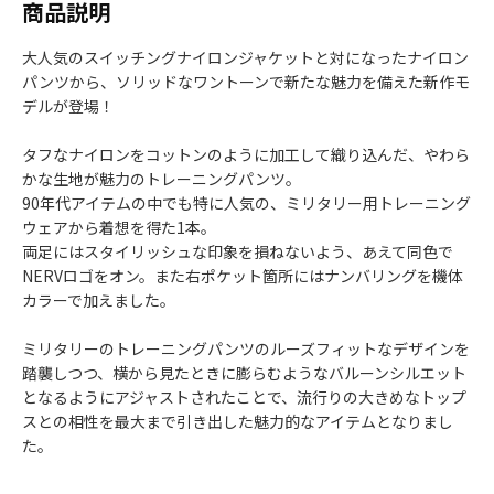
商品説明
大人気のスイッチングナイロンジャケットと対になったナイロン
パンツから、ソリッドなワントーンで新たな魅力を備えた新作モ
デルが登場！
タフなナイロンをコットンのように加工して織り込んだ、やわら
かな生地が魅力のトレーニングパンツ。
90年代アイテムの中でも特に人気の、ミリタリー用トレーニング
ウェアから着想を得た1本。
両足にはスタイリッシュな印象を損ねないよう、あえて同色で
NERVロゴをオン。また右ポケット箇所にはナンバリングを機体
カラーで加えました。
ミリタリーのトレーニングパンツのルーズフィットなデザインを
踏襲しつつ、横から見たときに膨らむようなバルーンシルエット
となるようにアジャストされたことで、流行りの大きめなトップ
スとの相性を最大まで引き出した魅力的なアイテムとなりまし
た。