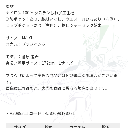
素材
ナイロン 100％ タスランしわ加工生地
※脇ポケットあり、脇縫いなし、ウエスト丸ひもあり（内側）、
ヒップポケットあり（右側）、裾口シャーリング始末
サイズ：M/LXL
発売元：プラグインク
モデル：菅原 俊希
身長／着用サイズ：172cm／Lサイズ
ブラウザによって実際の商品とは色彩等異なる場合がございま
す。
画像は試作品の為、実際の商品と異なる場合があります。
・A3099311 コード：4582699198221
サイズ
総丈
ウエスト
股下