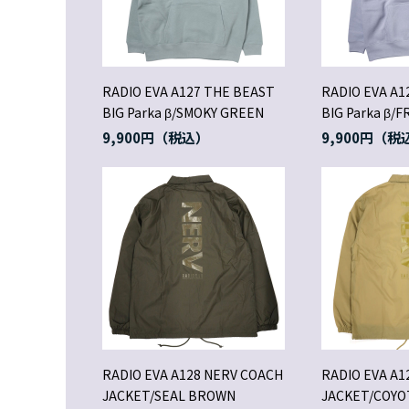
RADIO EVA A127 THE BEAST
RADIO EVA A1
BIG Parka β/SMOKY GREEN
BIG Parka β/
9,900円
9,900円
RADIO EVA A128 NERV COACH
RADIO EVA A1
JACKET/SEAL BROWN
JACKET/COYO