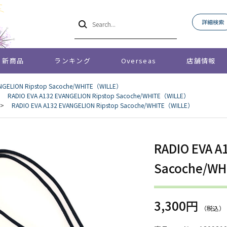
詳細検索
新商品
ランキング
Overseas
店舗情報
ANGELION Ripstop Sacoche/WHITE（WILLE）
>
RADIO EVA A132 EVANGELION Ripstop Sacoche/WHITE（WILLE）
>
RADIO EVA A132 EVANGELION Ripstop Sacoche/WHITE（WILLE）
RADIO EVA A
Sacoche/W
3,300円