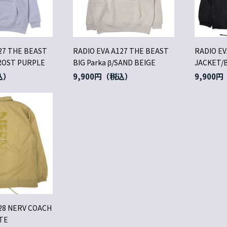
27 THE BEAST
RADIO EVA A127 THE BEAST
RADIO EV
FROST PURPLE
BIG Parka β/SAND BEIGE
JACKET/
9,900円
9,900円
28 NERV COACH
TE