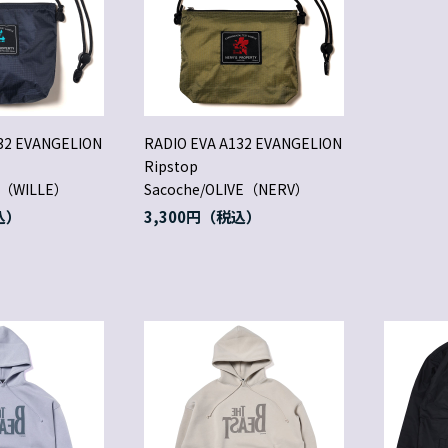
32 EVANGELION
RADIO EVA A132 EVANGELION
Ripstop
Y（WILLE）
Sacoche/OLIVE（NERV）
3,300円