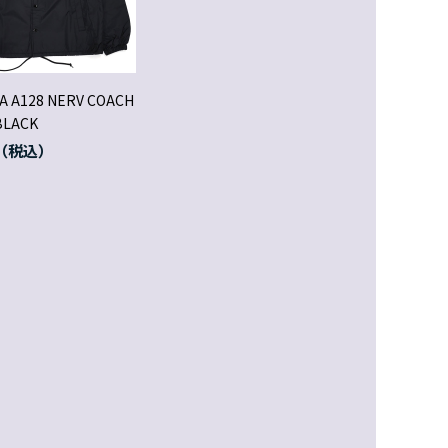
A A128 NERV COACH
BLACK