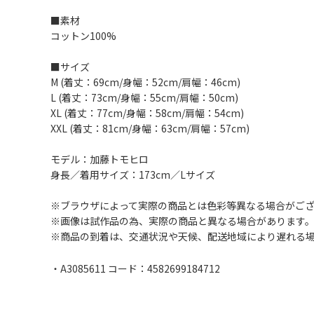
■素材
コットン100%
■サイズ
M (着丈：69cm/身幅：52cm/肩幅：46cm)
L (着丈：73cm/身幅：55cm/肩幅：50cm)
XL (着丈：77cm/身幅：58cm/肩幅：54cm)
XXL (着丈：81cm/身幅：63cm/肩幅：57cm)
モデル：加藤トモヒロ
身長／着用サイズ：173cm／Lサイズ
※ブラウザによって実際の商品とは色彩等異なる場合がご
※画像は試作品の為、実際の商品と異なる場合があります
※商品の到着は、交通状況や天候、配送地域により遅れる
・A3085611 コード：4582699184712