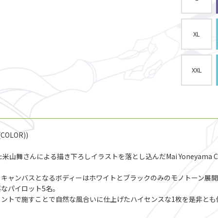
XL
XXL
K(COLOR))
た米山舞さんによる描き下ろしイラストを落とし込んだMai Yoneyama Co
、キャンバスとなるボディーはホワイトとブラックのみのモノトーン展開
落なパイロット5名。
ントで施すことで自然な風合いに仕上げたハイセンスな1枚を是非とも