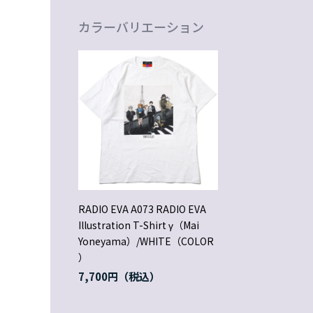
カラーバリエーション
RADIO EVA A073 RADIO EVA
Illustration T-Shirt γ（Mai
Yoneyama）/WHITE（COLOR
）
7,700円