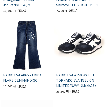
Jacket/INDIGO/M
Shirt/WHITE×LIGHT BLUE
18,700円
7,700円
RADIO EVA A065 YAMIYO
RADIO EVA A150 WALSH
FLARE DENIM/INDIGO
TORNADO EVANGELION
LIMITED/NAVY（Mark.06）
16,500円
38,500円