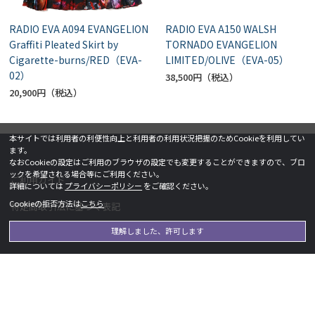
RADIO EVA A094 EVANGELION
RADIO EVA A150 WALSH
Graffiti Pleated Skirt by
TORNADO EVANGELION
Cigarette-burns/RED（EVA-
LIMITED/OLIVE（EVA-05）
02）
38,500円
20,900円
本サイトでは利用者の利便性向上と利用者の利用状況把握のためCookieを利用してい
ます。
なおCookieの設定はご利用のブラウザの設定でも変更することができますので、ブロ
ックを希望される場合等にご利用ください。
ご利用ガイド
詳細については
プライバシーポリシー
をご確認ください。
Cookieの拒否方法は
こちら
特定商取引法に基づく表記
理解しました、許可します
よくあるご質問
利用規約
プライバシーポリシー
お問い合わせ