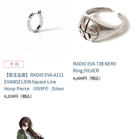
RADIO EVA 738 NERV
Ring/SILVER
【受注生産】RADIO EVA A111
6,600円
EVANGELION Square Line
Hoop Pierce （VIVIFY）/Silver
6,820円