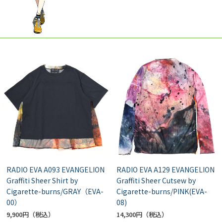
RADIO EVA A093 EVANGELION
RADIO EVA A129 EVANGELION
Graffiti Sheer Shirt by
Graffiti Sheer Cutsew by
Cigarette-burns/GRAY（EVA-
Cigarette-burns/PINK(EVA-
00）
08)
9,900円
14,300円