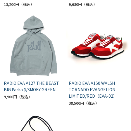
13,200円
9,680円
RADIO EVA A127 THE BEAST
RADIO EVA A150 WALSH
BIG Parka β/SMOKY GREEN
TORNADO EVANGELION
LIMITED/RED（EVA-02）
9,900円
38,500円