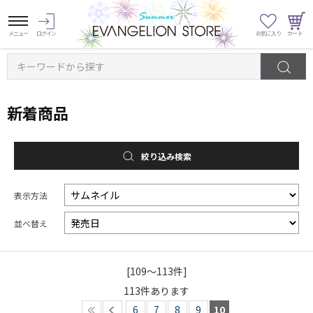
キーワードから探す
新着商品
絞り込み検索
表示方法
並べ替え
[109～113件]
113
件あります
6
7
8
9
10