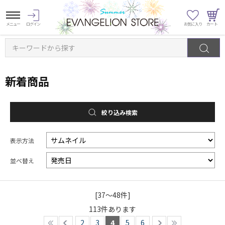
キーワードから探す
新着商品
絞り込み検索
表示方法
並べ替え
[37～48件]
113
件あります
2
3
4
5
6