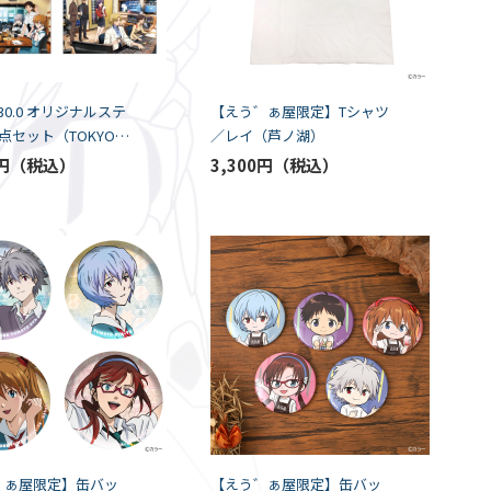
A 30.0 オリジナルステ
【えう゛ぁ屋限定】Tシャツ
点セット（TOKYO
／レイ（芦ノ湖）
円
3,300円
゛ぁ屋限定】缶バッ
【えう゛ぁ屋限定】缶バッ