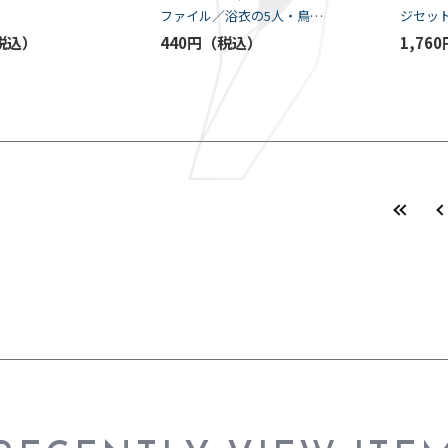
ファイル／浴衣の5人・鳥居
ジセッ
前
440円
1,760