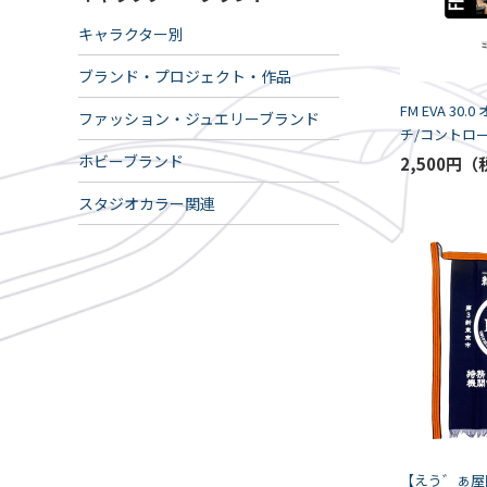
キャラクター別
ブランド・プロジェクト・作品
FM EVA 30
ファッション・ジュエリーブランド
チ/コントロ
Ver（TOKYO
ホビーブランド
2,500円
スタジオカラー関連
【えう゛ぁ屋