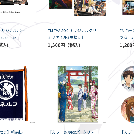
.0 オリジナルポー
FM EVA 30.0 オリジナルクリ
FM EV
ールルーム
アファイル3点セット
ッカー3
 FM）
（TOKYO FM）
FM）
1,500円
1,200
限定】帆前掛
【えう゛ぁ屋限定】クリア
【えう