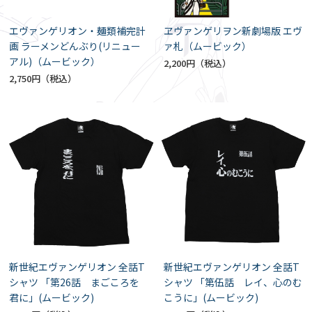
エヴァンゲリオン・麺類補完計
ヱヴァンゲリヲン新劇場版 エヴ
画 ラーメンどんぶり(リニュー
ァ札（ムービック）
アル)（ムービック）
2,200円
2,750円
新世紀エヴァンゲリオン 全話T
新世紀エヴァンゲリオン 全話T
シャツ 「第26話 まごころを
シャツ 「第伍話 レイ、心のむ
君に」(ムービック)
こうに」(ムービック)