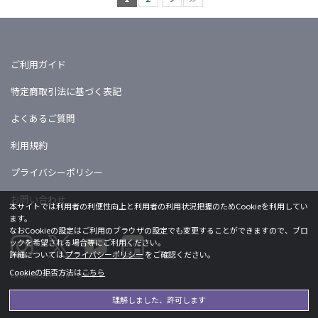
ご利用ガイド
特定商取引法に基づく表記
よくあるご質問
利用規約
プライバシーポリシー
お問い合わせ
本サイトでは利用者の利便性向上と利用者の利用状況把握のためCookieを利用してい
ます。
なおCookieの設定はご利用のブラウザの設定でも変更することができますので、ブロ
ックを希望される場合等にご利用ください。
詳細については
プライバシーポリシー
をご確認ください。
Cookieの拒否方法は
こちら
Licensed by khara ©khara
理解しました、許可します