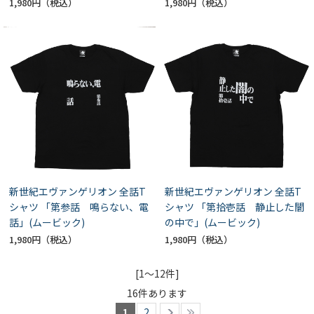
1,980円
1,980円
新世紀エヴァンゲリオン 全話T
新世紀エヴァンゲリオン 全話T
シャツ 「第参話 鳴らない、電
シャツ 「第拾壱話 静止した闇
話」(ムービック)
の中で」(ムービック)
1,980円
1,980円
[1～12件]
16
件あります
1
2