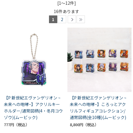
[1～12件]
16
件あります
1
2
【P 新世紀エヴァンゲリオン ~
【P 新世紀エヴァンゲリオン ~
未来への咆哮~】アクリルキー
未来への咆哮~】ころっとアク
ホルダー/通常図柄(4・冬月コウ
リルフィギュアコレクション/
ゾウ)(ムービック)
通常図柄(全10種)(ムービック)
777円
8,800円