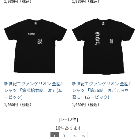
1,980円
1,980円
新世紀エヴァンゲリオン 全話T
新世紀エヴァンゲリオン 全話T
シャツ 「第弐拾参話 涙」(ム
シャツ 「第26話 まごころを
ービック)
君に」(ムービック)
1,980円
1,980円
[1～12件]
16
件あります
1
2