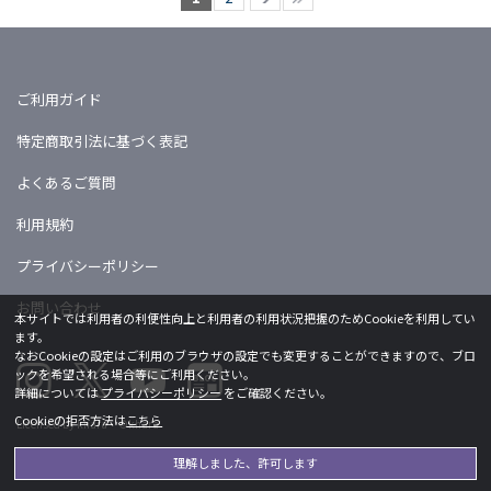
ご利用ガイド
特定商取引法に基づく表記
よくあるご質問
利用規約
プライバシーポリシー
お問い合わせ
本サイトでは利用者の利便性向上と利用者の利用状況把握のためCookieを利用してい
ます。
なおCookieの設定はご利用のブラウザの設定でも変更することができますので、ブロ
ックを希望される場合等にご利用ください。
詳細については
プライバシーポリシー
をご確認ください。
Cookieの拒否方法は
こちら
Licensed by khara ©khara
理解しました、許可します