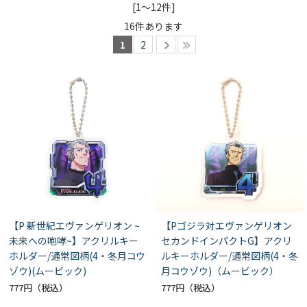
[1～12件]
16
件あります
1
2
【P 新世紀エヴァンゲリオン ~
【Pゴジラ対エヴァンゲリオン
未来への咆哮~】アクリルキー
セカンドインパクトG】アクリ
ホルダー/通常図柄(4・冬月コウ
ルキーホルダー/通常図柄(4・冬
ゾウ)(ムービック)
月コウゾウ)（ムービック）
777円
777円