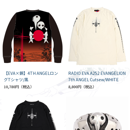
【EVA×錦】4TH ANGELロン
RADIO EVA A252 EVANGELION
グTシャツ/黒
7th ANGEL Cutsew/WHITE
10,780円
8,800円