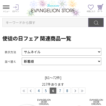
キーワードから探す
使徒の日フェア 関連商品一覧
表示方法
並べ替え
[61～72件]
217
件あります
4
5
6
7
8