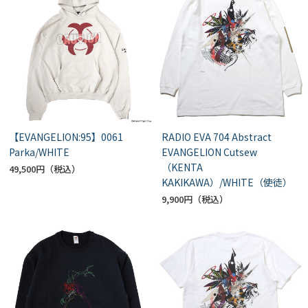
【EVANGELION:95】0061
RADIO EVA 704 Abstract
Parka/WHITE
EVANGELION Cutsew
（KENTA
49,500円
KAKIKAWA）/WHITE（使徒）
9,900円