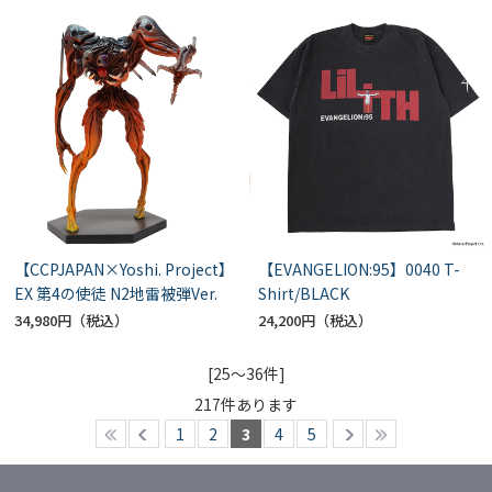
【CCPJAPAN×Yoshi. Project】
【EVANGELION:95】0040 T-
EX 第4の使徒 N2地雷被弾Ver.
Shirt/BLACK
34,980円
24,200円
[25～36件]
217
件あります
1
2
3
4
5