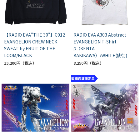
【RADIO EVA"THE 30"】C012
RADIO EVA A303 Abstract
EVANGELION CREW NECK
EVANGELION T-Shirt
SWEAT by FRUIT OF THE
β（KENTA
LOOM/BLACK
KAKIKAWA）/WHITE(使徒)
13,200円
8,250円