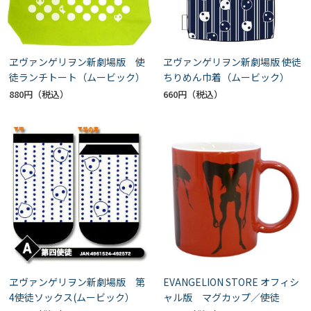
ヱヴァンゲリヲン新劇場版 使
ヱヴァンゲリヲン新劇場版 使徒
徒ランチトート（ムービック）
ちりめん巾着（ムービック）
880円
660円
ヱヴァンゲリヲン新劇場版 第
EVANGELION STORE オフィシ
4使徒ソックス(ムービック）
ャル版 マグカップ／使徒