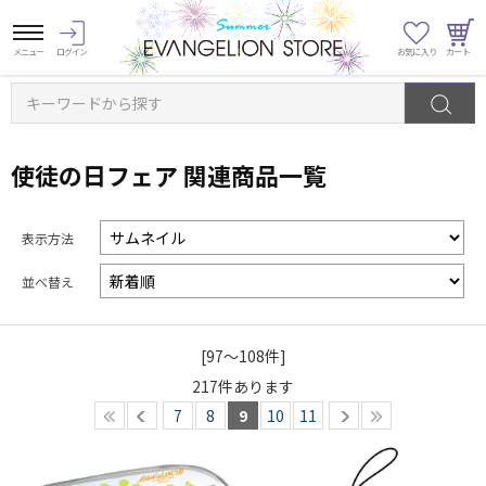
キーワードから探す
使徒の日フェア 関連商品一覧
表示方法
並べ替え
[97～108件]
217
件あります
7
8
9
10
11