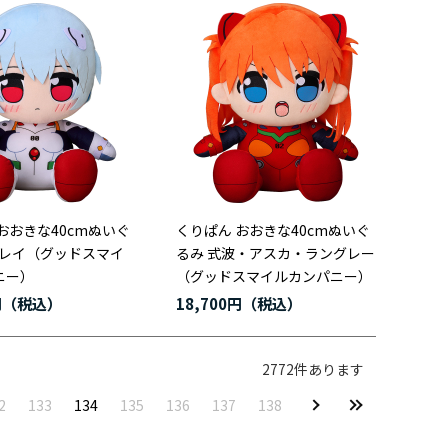
おおきな40cmぬいぐ
くりぱん おおきな40cmぬいぐ
 レイ（グッドスマイ
るみ 式波・アスカ・ラングレー
ニー）
（グッドスマイルカンパニー）
円
18,700円
2772
件あります
2
133
134
135
136
137
138