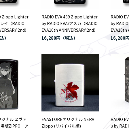
 Zippo Lighter
RADIO EVA 439 Zippo Lighter
RADIO EV
A/レイ（RADIO
by RADIO EVA/アスカ（RADIO
by RADI
IVERSARY:2nd）
EVA10th ANNIVERSARY:2nd）
EVA10th
16,280円
16,280
オリジナル ヱヴァ
EVASTOREオリジナル NERV
RADIO EV
場版ZIPPO ア
Zippo (リバイバル版)
β by RA