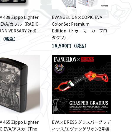
A 439 Zippo Lighter
EVANGELION×COPIC EVA
O EVA/カヲル（RADIO
Color Set Premium
 ANNIVERSARY:2nd）
Edition（トゥーマーカープロ
ダクツ）
円
16,500円
A 465 Zippo Lighter
EVA×DRESS グラスパーグラデ
DIO EVA/アスカ（The
ィウス/エヴァンゲリオン2号機