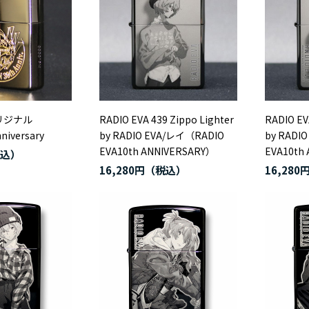
オリジナル
RADIO EVA 439 Zippo Lighter
RADIO EV
niversary
by RADIO EVA/レイ（RADIO
by RADI
EVA10th ANNIVERSARY）
EVA10th
16,280円
16,280