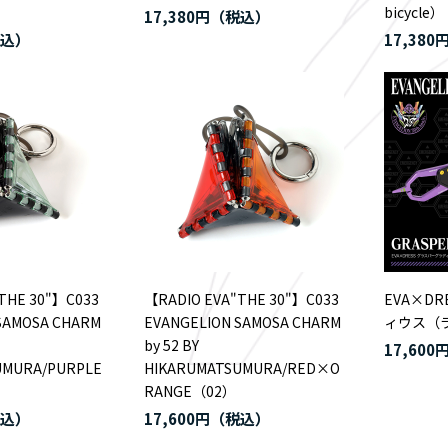
bicycle）
17,380円
17,380
THE 30"】C033
【RADIO EVA"THE 30"】C033
EVA×D
SAMOSA CHARM
EVANGELION SAMOSA CHARM
ィウス（
by 52 BY
17,600
UMURA/PURPLE
HIKARUMATSUMURA/RED×O
）
RANGE（02）
17,600円