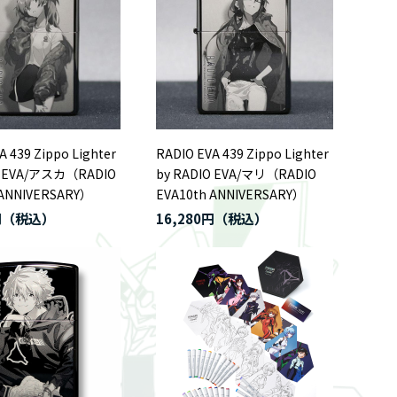
A 439 Zippo Lighter
RADIO EVA 439 Zippo Lighter
O EVA/アスカ（RADIO
by RADIO EVA/マリ（RADIO
 ANNIVERSARY）
EVA10th ANNIVERSARY）
円
16,280円