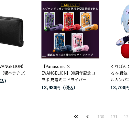
VANGELION】
【Panasonic ×
くりぱん 
allet（坂本ラヂヲ）
EVANGELION】30周年記念コ
るみ 綾波
ラボ 充電ミニドライバー
ルカンパ
18,480円
18,700
130
131
13