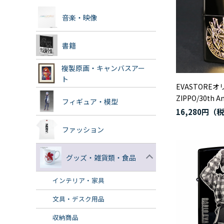
音楽・映像
書籍
複製原画・キャンバスアー
ト
EVASTORE
ZIPPO/30th An
フィギュア・模型
16,280円
ファッション
グッズ・雑貨類・食品
インテリア・家具
文具・デスク用品
収納商品