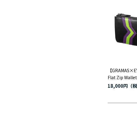
【GRAMAS×E
Flat Zip W
18,000円