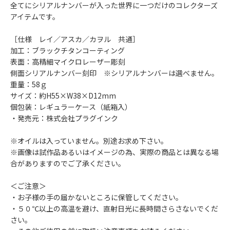
全てにシリアルナンバーが入った世界に一つだけのコレクターズ
アイテムです。
［仕様 レイ／アスカ／カヲル 共通］
加工：ブラックチタンコーティング
表面：高精細マイクロレーザー彫刻
側面シリアルナンバー刻印 ※シリアルナンバーは選べません。
重量：58ｇ
サイズ：約H55×W38×D12mm
個包装：レギュラーケース（紙箱入）
・発売元：株式会社プラグインク
※オイルは入っていません。別途お求め下さい。
※画像は試作品あるいはイメージの為、実際の商品とは異なる場
合がありますのでご了承ください。
＜ご注意＞
・お子様の手の届かないところに保管してください。
・５０℃以上の高温を避け、直射日光に長時間さらさないでくだ
さい。