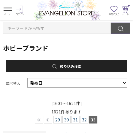
キーワードから探す
ホビーブランド
絞り込み検索
並べ替え
[1601～1621件]
1621
件あります
29
30
31
32
33