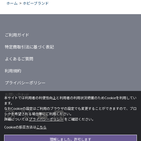
ホーム
>
ホビーブランド
ご利用ガイド
特定商取引法に基づく表記
よくあるご質問
利用規約
プライバシーポリシー
お問い合わせ
本サイトでは利用者の利便性向上と利用者の利用状況把握のためCookieを利用してい
ます。
なおCookieの設定はご利用のブラウザの設定でも変更することができますので、ブロ
ックを希望される場合等にご利用ください。
詳細については
プライバシーポリシー
をご確認ください。
Cookieの拒否方法は
こちら
Licensed by khara ©khara
理解しました、許可します