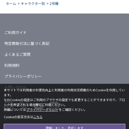
ホーム
>
キャラクター別
>
2号機
ご利用ガイド
特定商取引法に基づく表記
よくあるご質問
利用規約
プライバシーポリシー
お問い合わせ
本サイトでは利用者の利便性向上と利用者の利用状況把握のためCookieを利用してい
ます。
なおCookieの設定はご利用のブラウザの設定でも変更することができますので、ブロ
ックを希望される場合等にご利用ください。
詳細については
プライバシーポリシー
をご確認ください。
Cookieの拒否方法は
こちら
Licensed by khara ©khara
理解しました、許可します