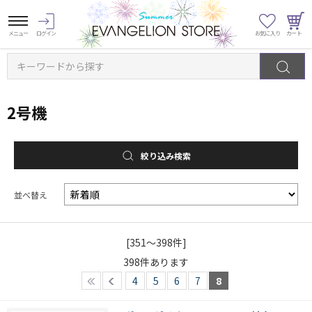
キーワードから探す
2号機
絞り込み検索
並べ替え
[351～398件]
398
件あります
4
5
6
7
8