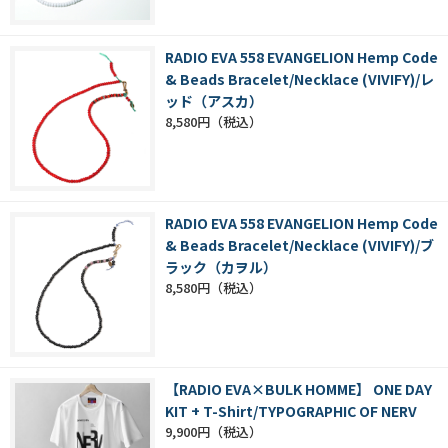
RADIO EVA 558 EVANGELION Hemp Code
& Beads Bracelet/Necklace (VIVIFY)/レ
ッド（アスカ）
8,580円
RADIO EVA 558 EVANGELION Hemp Code
& Beads Bracelet/Necklace (VIVIFY)/ブ
ラック（カヲル）
8,580円
【RADIO EVA×BULK HOMME】 ONE DAY
KIT + T-Shirt/TYPOGRAPHIC OF NERV
9,900円