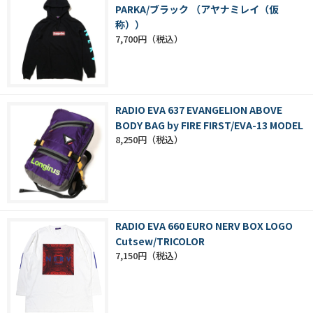
PARKA/ブラック （アヤナミレイ（仮
称））
7,700円
RADIO EVA 637 EVANGELION ABOVE
BODY BAG by FIRE FIRST/EVA-13 MODEL
8,250円
RADIO EVA 660 EURO NERV BOX LOGO
Cutsew/TRICOLOR
7,150円