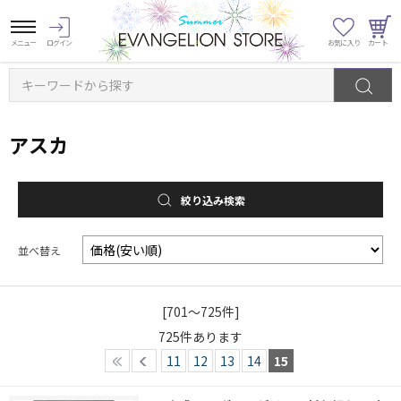
キーワードから探す
アスカ
絞り込み検索
並べ替え
[701～725件]
725
件あります
11
12
13
14
15