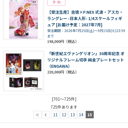
【受注生産】吉徳×F:NEX 式波・アスカ・
ラングレー -日本人形- 1/4スケールフィギ
ュア [お届け予定：2027年7月]
受注期間：2026年7月25日(土)～9月15日(火)23:59
まで
198,000円
「新世紀エヴァンゲリオン」30周年記念 オ
リジナルフレーム切手 純金プレートセット
（ENGAWA）
220,000円
[701～725件]
725
件あります
11
12
13
14
15