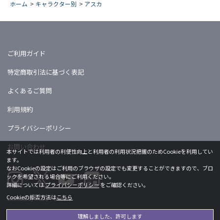
ホーム
>
キャラクター別
>
アスカ
ご利用ガイド
特定商取引法に基づく表記
よくあるご質問
利用規約
プライバシーポリシー
お問い合わせ
本サイトでは利用者の利便性向上と利用者の利用状況把握のためCookieを利用してい
ます。
なおCookieの設定はご利用のブラウザの設定でも変更することができますので、ブロ
ックを希望される場合等にご利用ください。
詳細については
プライバシーポリシー
をご確認ください。
Cookieの拒否方法は
こちら
Licensed by khara ©khara
理解しました、許可します