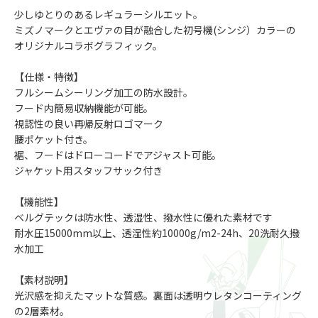
少しゆとりのあるレギュラーシルエット。
ミズノマークとエヴァの目が融合した初号機(シンジ）カラーの
オリジナルコラボグラフィック。
【仕様・特徴】
フルシームシーリング加工の防水設計。
フード内簡易収納機能が可能。
視認性の良い再帰反射ロゴマーク
腰ポケット付き。
裾、フードはドローコードでアジャスト可能。
ジャケット用スタッフサック付き
【機能性】
ベルグテックは防水性、透湿性、撥水性に優れた素材です
耐水圧15000mm以上、透湿性約10000g/m2-24h、20洗耐久撥
水加工
【素材説明】
光沢感を抑えたマットな質感。裏面は透明ウレタンコーティング
の2層素材。