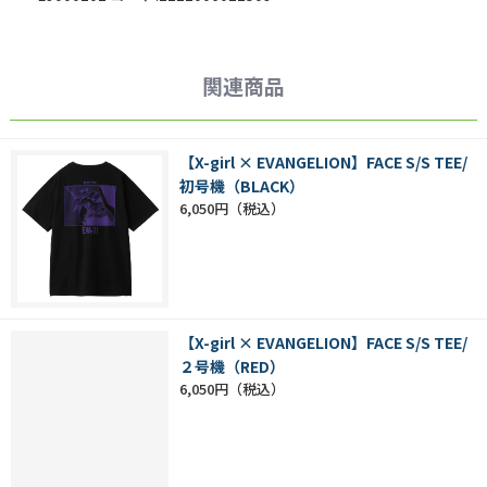
関連商品
【X-girl × EVANGELION】FACE S/S TEE/
初号機（BLACK）
6,050円
【X-girl × EVANGELION】FACE S/S TEE/
２号機（RED）
6,050円