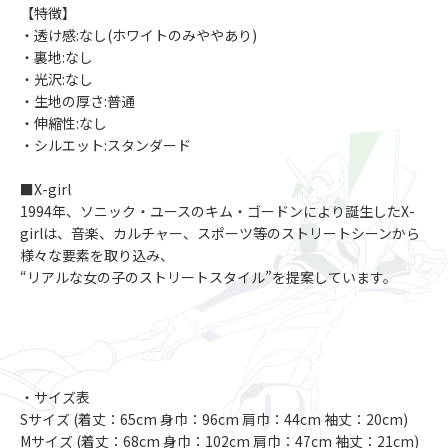
【特徴】
・透け感:なし(ホワイトのみややあり)
・裏地:なし
・光沢:なし
・生地の厚さ:普通
・伸縮性:なし
・シルエット:スタンダード
■X-girl
1994年、ソニック・ユースのキム・ゴードンにより誕生したX-
girlは、音楽、カルチャー、スポーツ等のストリートシーンから
様々な要素を取り込み、
“リアルな女の子のストリートスタイル”を提案しています。
・サイズ表
Sサイズ (着丈：65cm 身巾：96cm 肩巾：44cm 袖丈：20cm)
Mサイズ (着丈：68cm 身巾：102cm 肩巾：47cm 袖丈：21cm)