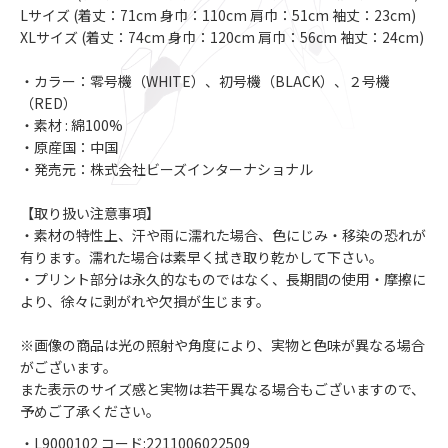
Lサイズ (着丈：71cm 身巾：110cm 肩巾：51cm 袖丈：23cm)
XLサイズ (着丈：74cm 身巾：120cm 肩巾：56cm 袖丈：24cm)
・カラー：零号機（WHITE）、初号機（BLACK）、２号機
（RED）
・素材 : 綿100%
・原産国：中国
・発売元：株式会社ビーズインターナショナル
【取り扱い注意事項】
・素材の特性上、汗や雨に濡れた場合、色にじみ・移染の恐れが
有ります。濡れた場合は素早く拭き取り乾かして下さい。
・プリント部分は永久的なものではなく、長期間の使用・摩擦に
より、徐々に剥がれや欠損が生じます。
※画像の商品は光の照射や角度により、実物と色味が異なる場合
がございます。
また表示のサイズ感と実物は若干異なる場合もございますので、
予めご了承ください。
・L9000102 コード:2211006022509