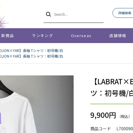
詳細検索
新商品
ランキング
Overseas
店舗情報
GELION×YAR】長袖 Tシャツ：初号機/白
GELION×YAR】長袖 Tシャツ：初号機/白
【LABRAT×
ツ：初号機/
9,900円
商品コード
L70009