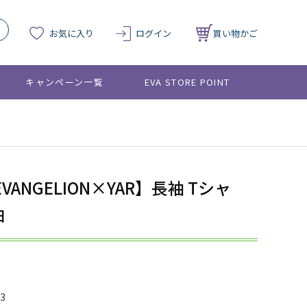
お気に入り
ログイン
買い物かご
キャンペーン一覧
EVA STORE POINT
EVANGELION×YAR】長袖 Tシャ
白
03