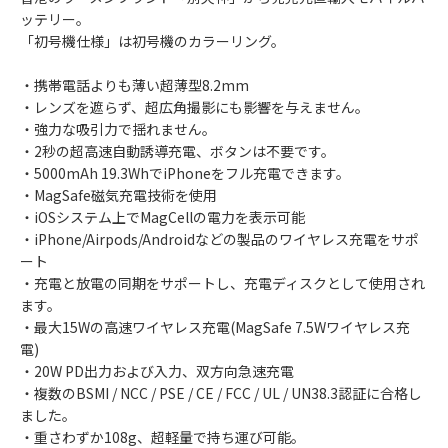
ッテリー。
「初号機仕様」は初号機のカラーリング。
・携帯電話よりも薄い超薄型8.2mm
・レンズを遮らず、超広角撮影にも影響を与えません。
・強力な吸引力で揺れません。
・2秒の超高速自動誘導充電、ボタンは不要です。
・5000mAh 19.3WhでiPhoneをフル充電できます。
・MagSafe磁気充電技術を使用
・iOSシステム上でMagCellの電力を表示可能
・iPhone/Airpods/Androidなどの製品のワイヤレス充電をサポ
ート
・充電と放電の同期をサポートし、充電ディスクとして使用され
ます。
・最大15Wの高速ワイヤレス充電(MagSafe 7.5Wワイヤレス充
電)
・20W PD出力および入力、双方向急速充電
・複数のBSMI / NCC / PSE / CE / FCC / UL / UN38.3認証に合格し
ました。
・重さわずか108g、超軽量で持ち運び可能。