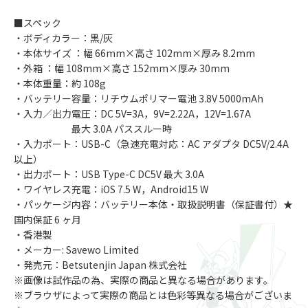
■スペック
・ボディカラー：黒/灰
・本体サイズ ：幅 66mm×高さ 102mm×厚み 8.2mm
・外箱 ：幅 108mm×高さ 152mm×厚み 30mm
・本体重量：約 108g
・バッテリー容量：リチウムポリマー電池 3.8V 5000mAh
・入力／出力電圧：DC 5V=3A，9V=2.22A，12V=1.67A
最大 3.0A パススルー時
・入力ポート：USB-C（急速充電対応：AC アダプタ DC5V/2.4A
以上）
・出力ポート：USB Type-C DC5V 最大 3.0A
・ワイヤレス充電：iOS 7.5 W，Android15 W
・パッケージ内容：バッテリー本体・取扱説明書（保証書付）★
国内保証 6 ヶ月
・香港製
・メーカー: Savewo Limited
・発売元：Betsutenjin Japan 株式会社
※画像は試作品の為、実際の商品と異なる場合があります。
※ブラウザによって実際の商品とは色彩等異なる場合がございま