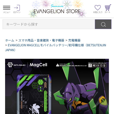
キーワードから探す
ホーム
>
スマホ用品・音楽雑貨・電子機器
>
充電機器
>
EVANGELION MAGCELLモバイルバッテリー/初号機仕様（BETSUTENJIN
JAPAN）