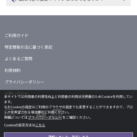
ご利用ガイド
特定商取引法に基づく表記
よくあるご質問
利用規約
プライバシーポリシー
お問い合わせ
本サイトでは利用者の利便性向上と利用者の利用状況把握のためCookieを利用してい
ます。
なおCookieの設定はご利用のブラウザの設定でも変更することができますので、ブロ
ックを希望される場合等にご利用ください。
詳細については
プライバシーポリシー
をご確認ください。
Cookieの拒否方法は
こちら
Licensed by khara ©khara
理解しました、許可します