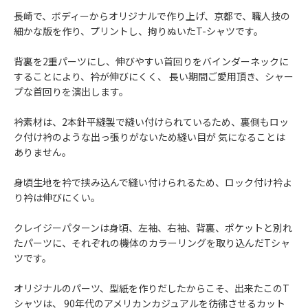
長崎で、ボディーからオリジナルで作り上げ、京都で、職人技の
細かな版を作り、プリントし、拘りぬいたT-シャツです。
背裏を2重パーツにし、伸びやすい首回りをバインダーネックに
することにより、衿が伸びにくく、 長い期間ご愛用頂き、シャー
プな首回りを演出します。
衿素材は、2本針平縫製で縫い付けられているため、裏側もロッ
ク付け衿のような出っ張りがないため縫い目が 気になることは
ありません。
身頃生地を衿で挟み込んで縫い付けられるため、ロック付け衿よ
り衿は伸びにくい。
クレイジーパターンは身頃、左袖、右袖、背裏、ポケットと別れ
たパーツに、それぞれの機体のカラーリングを取り込んだTシャ
ツです。
オリジナルのパーツ、型紙を作りだしたからこそ、出来たこのT
シャツは、 90年代のアメリカンカジュアルを彷彿させるカット