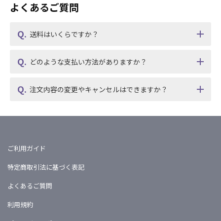
よくあるご質問
送料はいくらですか？
どのような支払い方法がありますか？
注文内容の変更やキャンセルはできますか？
ご利用ガイド
特定商取引法に基づく表記
よくあるご質問
利用規約