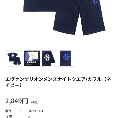
エヴァンゲリオンメンズナイトウエア/カヲル（ネ
イビー）
2,849円
商品コード
D6200904
在庫
×