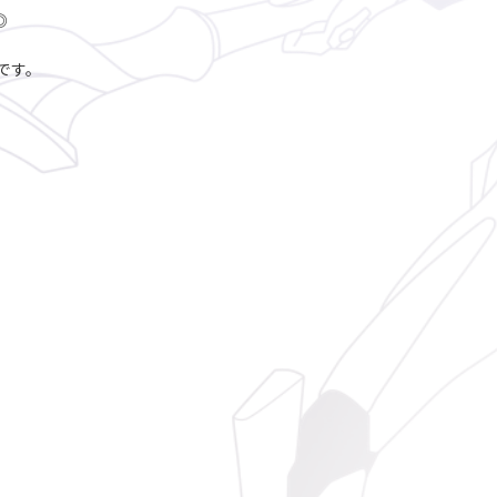
◎
です。