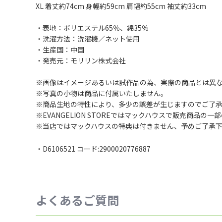
XL 着丈約74cm 身幅約59cm 肩幅約55cm 袖丈約33cm
・表地：ポリエステル65％、綿35％
・洗濯方法：洗濯機／ネット使用
・生産国：中国
・発売元：モリリン株式会社
※画像はイメージあるいは試作品の為、実際の商品とは異
※写真の小物は商品に付属いたしません。
※商品生地の特性により、多少の誤差が生じますのでご了
※EVANGELION STOREではマックハウスで販売商品の
※当店ではマックハウスの特典は付きません、予めご了承
・D6106521 コード:2900020776887
よくあるご質問