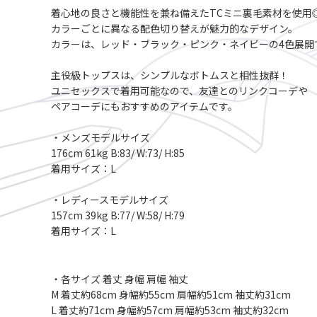
着心地の良さと機能性を兼ね備えたTCミニ裏毛素材を使用
カラーごとに異なる配色切り替えが魅力的なデザイン。
カラーは、レッド・ブラック・ピンク・ネイビーの4色展開
主役級トップスは、シンプルなボトムスと相性抜群！
ユニセックスで着用可能なので、友達とのリンクコーデや
ペアコーデにもおすすめのアイテムです。
・メンズモデルサイズ
176cm 61kg B:83/ W:73/ H:85
着用サイズ：L
・レディースモデルサイズ
157cm 39kg B:77/ W:58/ H:79
着用サイズ：L
・各サイズ 着丈 身幅 肩幅 袖丈
M 着丈約68cm 身幅約55cm 肩幅約51cm 袖丈約31cm
L 着丈約71cm 身幅約57cm 肩幅約53cm 袖丈約32cm