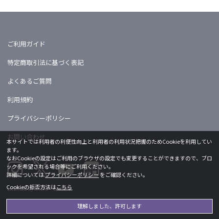
ご利用ガイド
特定商取引法に基づく表記
よくあるご質問
利用規約
プライバシーポリシー
お問い合わせ
本サイトでは利用者の利便性向上と利用者の利用状況把握のためCookieを利用してい
ます。
なおCookieの設定はご利用のブラウザの設定でも変更することができますので、ブロ
ックを希望される場合等にご利用ください。
詳細については
プライバシーポリシー
をご確認ください。
Cookieの拒否方法は
こちら
Licensed by khara ©khara
理解しました、許可します