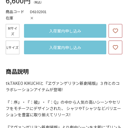
6,600円
商品コード
D6102301
在庫
×
Mサイ
入荷案内申し込み
ズ
入荷案内申し込み
Lサイズ
商品説明
tk.TAKEO KIKUCHIと『ヱヴァンゲリヲン新劇場版』３作とのコ
ラボレーションアイテムが登場!
『：序』・『：破』・『：Q』の中から人気の高いシーンやセリ
フをモチーフにデザインされた、 シャツやTシャツなどバリエー
ションを豊富に取り揃えてリリース!
『ヱヴァンゲリヲン新劇場版』より劇中シーンを大胆にプリント