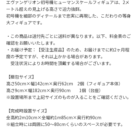
エヴァンゲリオン初号機ヒューマンスケールフィギュアは、2メ
ートル超えの見上げる高さで迫力抜群。
初号機を細部のディテールまで忠実に再現した、こだわりの等身
大フィギュアです。
・この商品は送付先ごとに送料が異なります。以下、料金表のご
確認をお願いいたします。
・お届け予定：【受注生産品】のため、お届けまでに約2ヶ月程
度の予定ですが、それ以上かかる場合があります。
受注状況によりお時間を頂戴する場合がございます。
【梱包サイズ】
高さ50cm×幅142cm×奥行62cm 2個（フィギュア本体）
高さ9cm×幅182cm×奥行90cm 1個（台座）
※設置場所まで上記サイズのものが入ることをご確認ください。
【完成時設置サイズ】
全高約2m10cm×全幅約1m85cm×奥行約90cm
※組立時には周囲に50～80cmくらいのスペースが必要です。