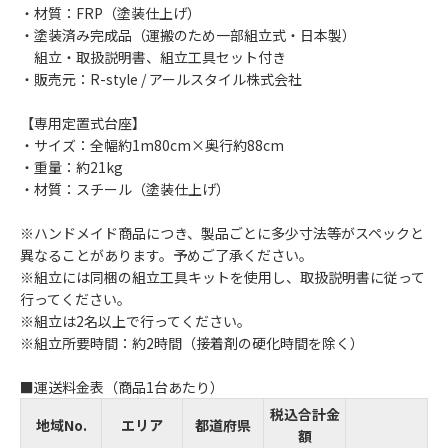
・材質：FRP（塗装仕上げ）
・塗装済み完成品（運搬のため一部組立式・日本製）
組立・取扱説明書、組立工具セット付き
・販売元：R-style / アールスタイル株式会社
【専用定置式台座】
・サイズ：全幅約1m80cm×奥行約88cm
・重量：約21kg
・材質：スチール（塗装仕上げ）
※ハンドメイド商品につき、製品ごとに多少寸法等がスペックと
異なることがあります。予めご了承ください。
※組立には同梱の組立工具キットを使用し、取扱説明書に従って
行ってください。
※組立は2名以上で行ってください。
※組立所要時間：約2時間（接着剤の硬化時間を除く）
■運送料金表（商品1台あたり）
税込合計金
地域No.
エリア
都道府県
額