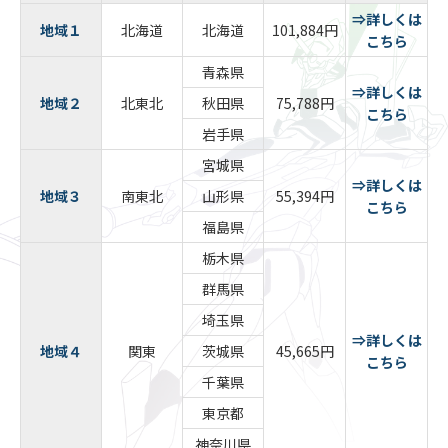
⇒詳しくは
地域１
北海道
北海道
101,884円
こちら
青森県
⇒詳しくは
地域２
北東北
秋田県
75,788円
こちら
岩手県
宮城県
⇒詳しくは
地域３
南東北
山形県
55,394円
こちら
福島県
栃木県
群馬県
埼玉県
⇒詳しくは
地域４
関東
茨城県
45,665円
こちら
千葉県
東京都
神奈川県