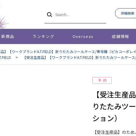
詳細検索
新商品
ランキング
Overseas
店舗情報
品】【ワークブランドA.T.FIELD】折りたたみツールケース/零号機（ピカコーポレ
FIELD
>
【受注生産品】【ワークブランドA.T.FIELD】折りたたみツールケ
【受注生産品】
りたたみツー
ション）
【受注生産品】のため