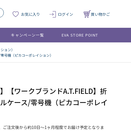
お気に入り
ログイン
買い物かご
キャンペーン一覧
EVA STORE POINT
イション）
ース/零号機（ピカコーポレイション）
【ワークブランドA.T.FIELD】折
ルケース/零号機（ピカコーポレイ
、ご注文後から約10日～1ヶ月程度でお届け予定となりま