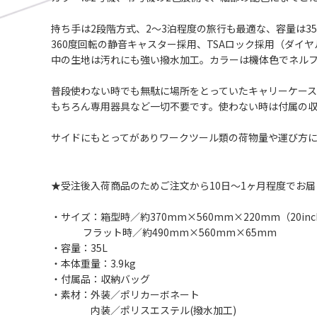
持ち手は2段階方式、2～3泊程度の旅行も最適な、容量は3
360度回転の静音キャスター採用、TSAロック採用（ダイ
中の生地は汚れにも強い撥水加工。カラーは機体色でネル
普段使わない時でも無駄に場所をとっていたキャリーケース
もちろん専用器具など一切不要です。使わない時は付属の
サイドにもとってがありワークツール類の荷物量や運び方
★受注後入荷商品のためご注文から10日～1ヶ月程度でお
・サイズ：箱型時／約370mm×560mm×220mm（20inc
フラット時／約490mm×560mm×65mm
・容量：35L
・本体重量：3.9kg
・付属品：収納バッグ
・素材：外装／ポリカーボネート
内装／ポリスエステル(撥水加工)