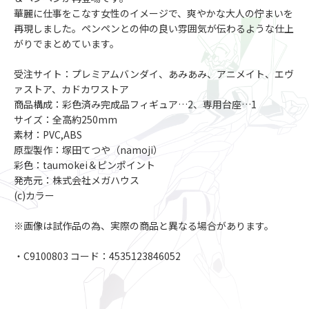
華麗に仕事をこなす女性のイメージで、爽やかな大人の佇まいを
再現しました。ペンペンとの仲の良い雰囲気が伝わるような仕上
がりでまとめています。
受注サイト：プレミアムバンダイ、あみあみ、アニメイト、エヴ
ァストア、カドカワストア
商品構成：彩色済み完成品フィギュア…2、専用台座…1
サイズ：全高約250mm
素材：PVC,ABS
原型製作：塚田てつや（namoji）
彩色：taumokei＆ピンポイント
発売元：株式会社メガハウス
(c)カラー
※画像は試作品の為、実際の商品と異なる場合があります。
・C9100803 コード：4535123846052