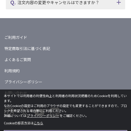
注文内容の変更やキャンセルはできますか？
ご利用ガイド
特定商取引法に基づく表記
よくあるご質問
利用規約
プライバシーポリシー
お問い合わせ
本サイトでは利用者の利便性向上と利用者の利用状況把握のためCookieを利用してい
ます。
なおCookieの設定はご利用のブラウザの設定でも変更することができますので、ブロ
ックを希望される場合等にご利用ください。
詳細については
プライバシーポリシー
をご確認ください。
Cookieの拒否方法は
こちら
Licensed by khara ©khara