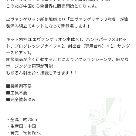
このたび中国から全世界に販売開始となります。
ヱヴァンゲリヲン新劇場版より「エヴァンゲリオン 2号機」が塗
装済み組立てキットになって新登場します！
キット内容は エヴァンゲリオン本体×1、ハンドパーツ×3セッ
ト、プログレッシブナイフ×2、射出台（専用台座）×1、サンダ
ースピア×1。
関節部品が広く可動することによりアクションシーンや、細かな
ポージングの再現が可能！
もちろん射出台と接続もできます！！
■接着剤不要
■工具不要
■完全塗装済み
・全高：約20cm
・生産国：中国
・発売：YoloPark