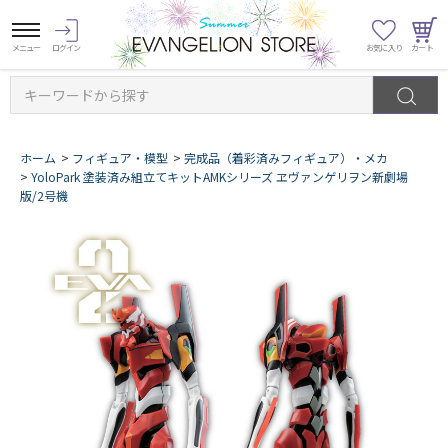
キーワードから探す
ホーム
>
フィギュア・模型
>
完成品（着彩済みフィギュア）・メカ
>
YoloPark 塗装済み組立てキットAMKシリーズ ヱヴァンゲリヲン新劇場
版/2号機