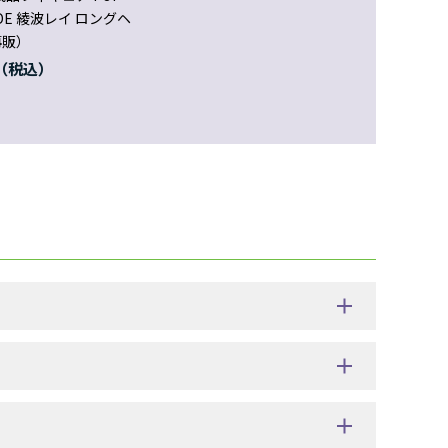
ADE 綾波レイ ロングヘ
再販）