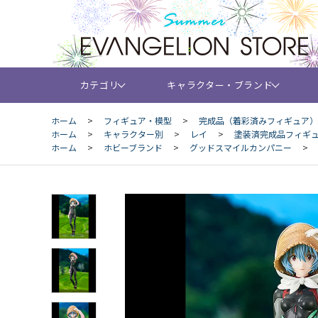
カテゴリ
キャラクター・ブランド
ホーム
>
フィギュア・模型
>
完成品（着彩済みフィギュア）
ホーム
>
キャラクター別
>
レイ
>
塗装済完成品フィギュア
ホーム
>
ホビーブランド
>
グッドスマイルカンパニー
>