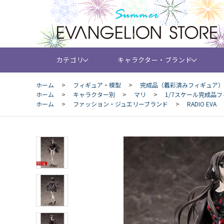
カテゴリ
キャラクター・ブランド
ホーム
>
フィギュア・模型
>
完成品（着彩済みフィギュア）
ホーム
>
キャラクター別
>
マリ
>
1/7スケール完成品フィ
ホーム
>
ファッション・ジュエリーブランド
>
RADIO EVA