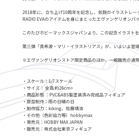
2018年に、立ち上げ10周年を記念し、気鋭のイラストレ
RADIO EVAのアイテムを身にまとったエヴァンゲリオン
このたびホビーマックスジャパンより、この記念イラスト
第三弾「真希波・マリ・イラストリアス」が、いよいよ登
※エヴァンゲリオンストア限定商品のほか、一般販売の通常
・スケール：1/7スケール
・サイズ： 全高:約26cm>
・商品形態 ：PVC&ABS製塗装済み完成品フィギュア
・原型制作：雨の日晴の日
・制作協力：kiking、佐藤靖浩
・その他（色彩協力等）hobbymax
・発売元：HOBBY MAX JAPAN
・販売元：株式会社東京フィギュア