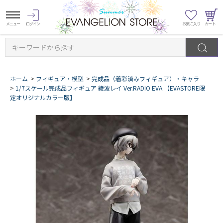
キーワードから探す
ホーム
>
フィギュア・模型
>
完成品（着彩済みフィギュア）・キャラ
>
1/7スケール完成品フィギュア 綾波レイ Ver.RADIO EVA 【EVASTORE限
定オリジナルカラー版】