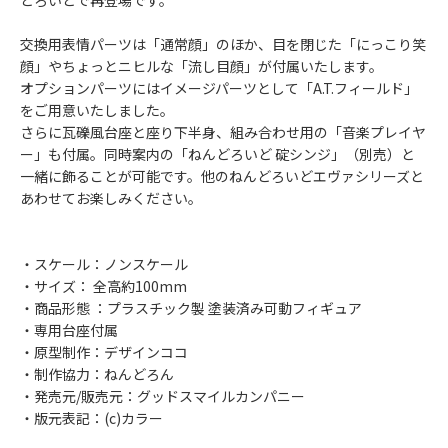
どろいどで再登場です。
交換用表情パーツは「通常顔」のほか、目を閉じた「にっこり笑
顔」やちょっとニヒルな「流し目顔」が付属いたします。
オプションパーツにはイメージパーツとして「A.T.フィールド」
をご用意いたしました。
さらに瓦礫風台座と座り下半身、組み合わせ用の「音楽プレイヤ
ー」も付属。同時案内の「ねんどろいど 碇シンジ」（別売）と
一緒に飾ることが可能です。他のねんどろいどエヴァシリーズと
あわせてお楽しみください。
・スケール：ノンスケール
・サイズ： 全高約100mm
・商品形態 ：プラスチック製 塗装済み可動フィギュア
・専用台座付属
・原型制作：デザインココ
・制作協力：ねんどろん
・発売元/販売元：グッドスマイルカンパニー
・版元表記：(c)カラー