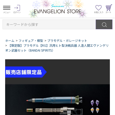
キーワードから探す
ホーム
>
フィギュア・模型
>
プラモデル・ガレージキット
>
【限定版】プラモデル【RG】汎用ヒト型決戦兵器 人造人間エヴァンゲリ
オン武器セット（BANDAI SPIRITS）