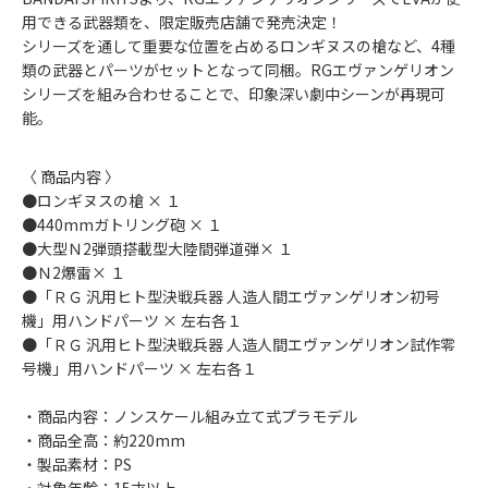
用できる武器類を、限定販売店舗で発売決定！
シリーズを通して重要な位置を占めるロンギヌスの槍など、4種
類の武器とパーツがセットとなって同梱。RGエヴァンゲリオン
シリーズを組み合わせることで、印象深い劇中シーンが再現可
能。
〈 商品内容 〉
●ロンギヌスの槍 × １
●440mmガトリング砲 × １
●大型Ｎ2弾頭搭載型大陸間弾道弾× １
●Ｎ2爆雷× １
●「ＲＧ 汎用ヒト型決戦兵器 人造人間エヴァンゲリオン初号
機」用ハンドパーツ × 左右各１
●「ＲＧ 汎用ヒト型決戦兵器 人造人間エヴァンゲリオン試作零
号機」用ハンドパーツ × 左右各１
・商品内容：ノンスケール組み立て式プラモデル
・商品全高：約220mm
・製品素材：PS