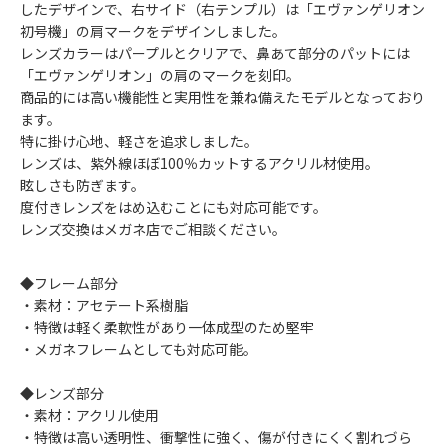
したデザインで、右サイド（右テンプル）は「エヴァンゲリオン
初号機」の肩マークをデザインしました。
レンズカラーはパープルとクリアで、鼻あて部分のパットには
「エヴァンゲリオン」の肩のマークを刻印。
商品的には高い機能性と実用性を兼ね備えたモデルとなっており
ます。
特に掛け心地、軽さを追求しました。
レンズは、紫外線ほぼ100％カットするアクリル材使用。
眩しさも防ぎます。
度付きレンズをはめ込むことにも対応可能です。
レンズ交換はメガネ店でご相談ください。
◆フレーム部分
・素材：アセテート系樹脂
・特徴は軽く柔軟性があり一体成型のため堅牢
・メガネフレームとしても対応可能。
◆レンズ部分
・素材：アクリル使用
・特徴は高い透明性、衝撃性に強く、傷が付きにくく割れづら