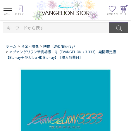
キーワードから探す
ホーム
>
音楽・映像
>
映像（DVD/Blu-ray）
>
ヱヴァンゲリヲン新劇場版：Q（EVANGELION：3.333） 期間限定版
【Blu-ray＋4K Ultra HD Blu-ray】【購入特典付】