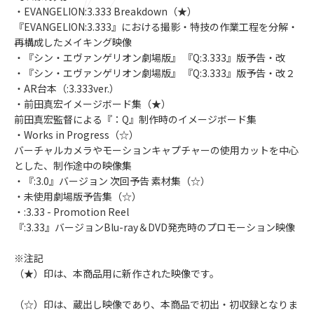
・EVANGELION:3.333 Breakdown（★）
『EVANGELION:3.333』における撮影・特技の作業工程を分解・
再構成したメイキング映像
・『シン・エヴァンゲリオン劇場版』 『Q:3.333』版予告・改
・『シン・エヴァンゲリオン劇場版』 『Q:3.333』版予告・改２
・AR台本（:3.333ver.）
・前田真宏イメージボード集（★）
前田真宏監督による『：Q』制作時のイメージボード集
・Works in Progress（☆）
バーチャルカメラやモーションキャプチャーの使用カットを中心
とした、制作途中の映像集
・『:3.0』バージョン 次回予告 素材集（☆）
・未使用劇場版予告集（☆）
・:3.33 - Promotion Reel
『:3.33』バージョンBlu-ray＆DVD発売時のプロモーション映像
※注記
（★）印は、本商品用に新作された映像です。
（☆）印は、蔵出し映像であり、本商品で初出・初収録となりま