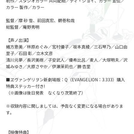
制作／スタジオカラー 共同配給／ティ・ジョイ、カラー 宣伝／
カラー 製作／カラー
監督／摩 砂 雪、前田真宏、鶴巻和哉
総監督／庵野秀明
【声ノ出演】
緒方恵美／林原めぐみ／宮村優子／坂本真綾／三石琴乃／山口由
里子／石田 彰／立木文彦
清川元夢／長沢美樹／子安武人／優希比呂／麦人／大塚明夫／沢
城みゆき／大原さやか／伊瀬茉莉也／勝 杏里
■ヱヴァンゲリヲン新劇場版：Q（EVANGELION：3.333）購入
特典ステッカー付き!
（※画像は後日発表 なくなり次第終了）
※収録内容に関しましては、予告なく変更になる場合がありま
す。
【映像特典】