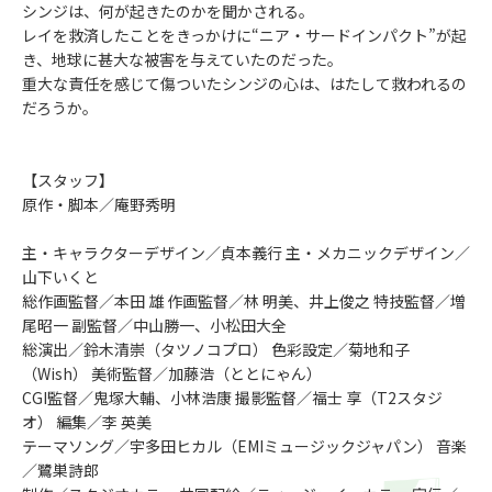
シンジは、何が起きたのかを聞かされる。
レイを救済したことをきっかけに“ニア・サードインパクト”が起
き、地球に甚大な被害を与えていたのだった。
重大な責任を感じて傷ついたシンジの心は、はたして救われるの
だろうか。
【スタッフ】
原作・脚本／庵野秀明
主・キャラクターデザイン／貞本義行 主・メカニックデザイン／
山下いくと
総作画監督／本田 雄 作画監督／林 明美、井上俊之 特技監督／増
尾昭一 副監督／中山勝一、小松田大全
総演出／鈴木清崇（タツノコプロ） 色彩設定／菊地和子
（Wish） 美術監督／加藤浩（ととにゃん）
CGI監督／鬼塚大輔、小林浩康 撮影監督／福士 享（T2スタジ
オ） 編集／李 英美
テーマソング／宇多田ヒカル（EMIミュージックジャパン） 音楽
／鷺巣詩郎