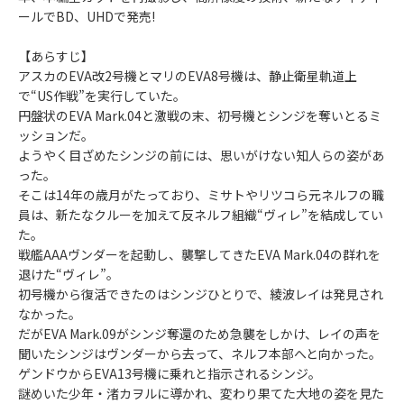
ールでBD、UHDで発売!
【あらすじ】
アスカのEVA改2号機とマリのEVA8号機は、静止衛星軌道上
で“US作戦”を実行していた。
円盤状のEVA Mark.04と激戦の末、初号機とシンジを奪いとるミ
ッションだ。
ようやく目ざめたシンジの前には、思いがけない知人らの姿があ
った。
そこは14年の歳月がたっており、ミサトやリツコら元ネルフの職
員は、新たなクルーを加えて反ネルフ組織“ヴィレ”を結成してい
た。
戦艦AAAヴンダーを起動し、襲撃してきたEVA Mark.04の群れを
退けた“ヴィレ”。
初号機から復活できたのはシンジひとりで、綾波レイは発見され
なかった。
だがEVA Mark.09がシンジ奪還のため急襲をしかけ、レイの声を
聞いたシンジはヴンダーから去って、ネルフ本部へと向かった。
ゲンドウからEVA13号機に乗れと指示されるシンジ。
謎めいた少年・渚カヲルに導かれ、変わり果てた大地の姿を見た