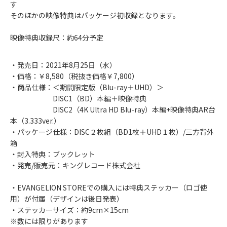
す
そのほかの映像特典はパッケージ初収録となります。
映像特典収録尺：約64分予定
・発売日：2021年8月25日（水）
・価格：￥8,580（税抜き価格￥7,800）
・商品仕様：＜期間限定版（Blu-ray＋UHD）＞
DISC1（BD）本編＋映像特典
DISC2（4K Ultra HD Blu-ray）本編+映像特典AR台
本（3.333ver.）
・パッケージ仕様：DISC２枚組（BD1枚＋UHD１枚）/三方背外
箱
・封入特典：ブックレット
・発売/販売元：キングレコード株式会社
・EVANGELION STOREでの購入には特典ステッカー（ロゴ使
用）が付属（デザインは後日発表）
・ステッカーサイズ：約9cm×15cm
※数には限りがあります