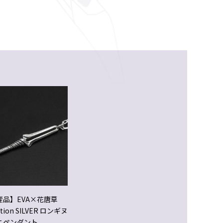
産品】EVA×花唐草
ation SILVER ロンギヌ
ニペンダント