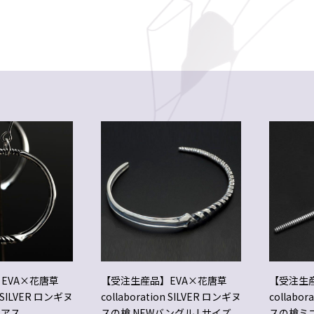
EVA×花唐草
【受注生産品】EVA×花唐草
【受注生
n SILVER ロンギヌ
collaboration SILVER ロンギヌ
collabor
ピアス
スの槍 NEWバングル Lサイズ
スの槍ミ