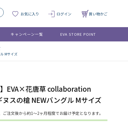
お気に入り
ログイン
買い物かご
キャンペーン一覧
EVA STORE POINT
ズ
ングル Mサイズ
VA×花唐草 collaboration
ロンギヌスの槍 NEWバングル Mサイズ
、ご注文後から約1～2ヶ月程度でお届け予定となります。