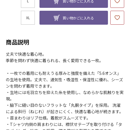
L
買い物かごに入れる
XL
買い物かごに入れる
商品説明
丈夫で快適な着心地。
季節を問わず快適に着られる、長く愛用できる一枚。
・一枚での着用にも耐えうる厚みと強度を備えた「5.6オンス」
の生地を使用。丈夫で、通気性・吸湿性・保湿性に優れ、シーズ
ンを問わず着用できます。
・生地には毛羽立ちを抑えた糸を使用し、なめらかな肌触りを実
現。
・脇下に縫い目のないフラットな「丸胴タイプ」を採用。 洗濯
による斜行（ねじれ）が起きにくく、快適な着心地が続きます。
・首まわりはリブ仕様。着脱がスムーズです。
・Tシャツ内側の肩まわりには、襟伏せテープを取り付ける「タ