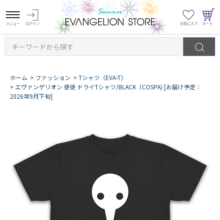
キーワードから探す
ホーム
>
ファッション
>
Tシャツ（EVA-T）
>
エヴァンゲリオン 使徒 ドライTシャツ/BLACK（COSPA) [お届け予定：
2026年9月下旬]