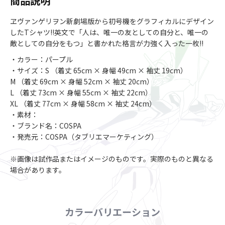
商品説明
ヱヴァンゲリヲン新劇場版から初号機をグラフィカルにデザイン
したTシャツ!!英文で「人は、唯一の友としての自分と、唯一の
敵としての自分をもつ」と書かれた格言が力強く入った一枚!!
・カラー：パープル
・サイズ：S （着丈 65cm × 身幅 49cm × 袖丈 19cm）
M （着丈 69cm × 身幅 52cm × 袖丈 20cm）
L （着丈 73cm × 身幅 55cm × 袖丈 22cm）
XL （着丈 77cm × 身幅 58cm × 袖丈 24cm）
・素材：
・ブランド名：COSPA
・発売元：COSPA（タブリエマーケティング）
※画像は試作品またはイメージのものです。実際のものと異なる
場合があります。
カラーバリエーション