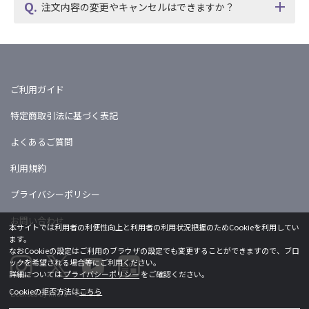
注文内容の変更やキャンセルはできますか？
ご利用ガイド
特定商取引法に基づく表記
よくあるご質問
利用規約
プライバシーポリシー
お問い合わせ
本サイトでは利用者の利便性向上と利用者の利用状況把握のためCookieを利用してい
ます。
なおCookieの設定はご利用のブラウザの設定でも変更することができますので、ブロ
ックを希望される場合等にご利用ください。
詳細については
プライバシーポリシー
をご確認ください。
Cookieの拒否方法は
こちら
Licensed by khara ©khara