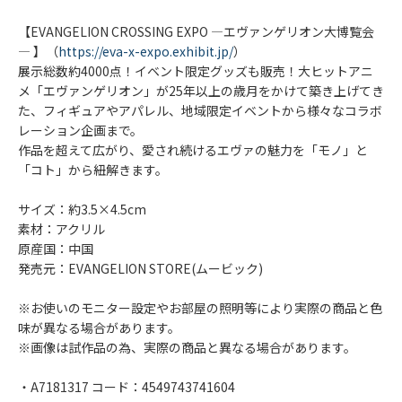
【EVANGELION CROSSING EXPO ―エヴァンゲリオン大博覧会
― 】（
https://eva-x-expo.exhibit.jp/
）
展示総数約4000点！イベント限定グッズも販売！大ヒットアニ
メ「エヴァンゲリオン」が25年以上の歳月をかけて築き上げてき
た、フィギュアやアパレル、地域限定イベントから様々なコラボ
レーション企画まで。
作品を超えて広がり、愛され続けるエヴァの魅力を「モノ」と
「コト」から紐解きます。
サイズ：約3.5×4.5cm
素材：アクリル
原産国：中国
発売元：EVANGELION STORE(ムービック)
※お使いのモニター設定やお部屋の照明等により実際の商品と色
味が異なる場合があります。
※画像は試作品の為、実際の商品と異なる場合があります。
・A7181317 コード：4549743741604