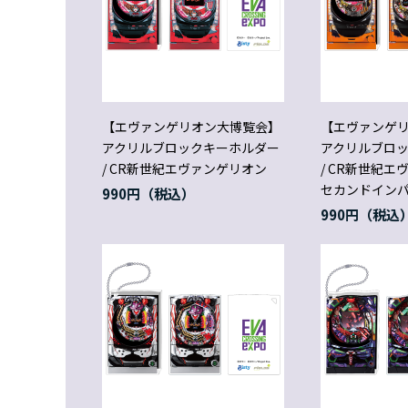
【エヴァンゲリオン大博覧会】
【エヴァンゲ
アクリルブロックキーホルダー
アクリルブロ
/ CR新世紀エヴァンゲリオン
/ CR新世紀
セカンドイン
990円
990円