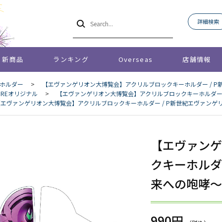
詳細検索
新商品
ランキング
Overseas
店舗情報
ホルダー
>
【エヴァンゲリオン大博覧会】アクリルブロックキーホルダー / P
STOREオリジナル
>
【エヴァンゲリオン大博覧会】アクリルブロックキーホルダー 
【エヴァンゲリオン大博覧会】アクリルブロックキーホルダー / P新世紀エヴァンゲ
【エヴァンゲ
クキーホルダ
来への咆哮～
990円