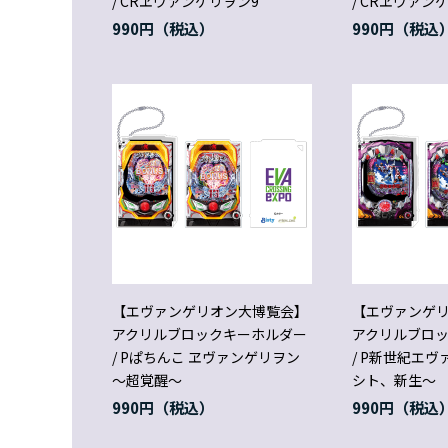
/ CRヱヴァンゲリヲン9
/ CRヱヴァン
990円
990円
【エヴァンゲリオン大博覧会】
【エヴァンゲ
アクリルブロックキーホルダー
アクリルブロ
/ Pぱちんこ ヱヴァンゲリヲン
/ P新世紀エヴ
～超覚醒～
シト、新生～
990円
990円