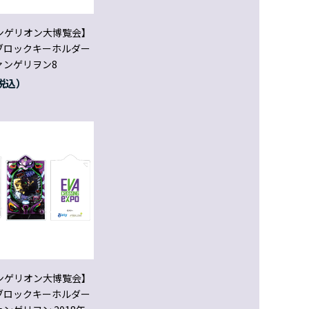
ンゲリオン大博覧会】
ブロックキーホルダー
ヴァンゲリヲン8
ンゲリオン大博覧会】
ブロックキーホルダー