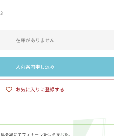
53
在庫がありません
入荷案内申し込み
お気に入りに登録する
らも鹿児島会場にてフィナーレを迎えました。