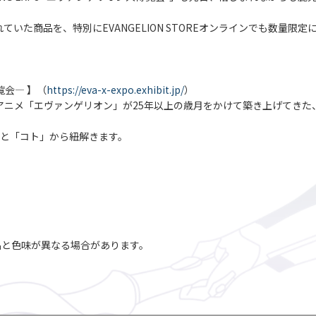
売されていた商品を、特別にEVANGELION STOREオンラインでも数量限
博覧会― 】（
https://eva-x-expo.exhibit.jp/
）
トアニメ「エヴァンゲリオン」が25年以上の歳月をかけて築き上げてき
と「コト」から紐解きます。
品と色味が異なる場合があります。
。