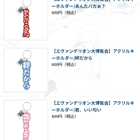
ーホルダー/あんたバカぁ？
600円
【エヴァンゲリオン大博覧会】アクリルキ
ーホルダー/絆だから
600円
【エヴァンゲリオン大博覧会】アクリルキ
ーホルダー/君、いい匂い
600円