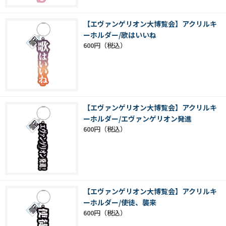
【エヴァンゲリオン大博覧会】アクリルキ
ーホルダー/歌はいいね
600円
【エヴァンゲリオン大博覧会】アクリルキ
ーホルダー/エヴァンゲリオン発進
600円
【エヴァンゲリオン大博覧会】アクリルキ
ーホルダー/使徒、襲来
600円