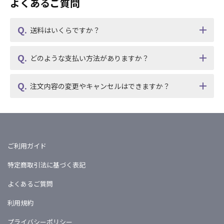
よくあるご質問
送料はいくらですか？
どのような支払い方法がありますか？
注文内容の変更やキャンセルはできますか？
ご利用ガイド
特定商取引法に基づく表記
よくあるご質問
利用規約
プライバシーポリシー