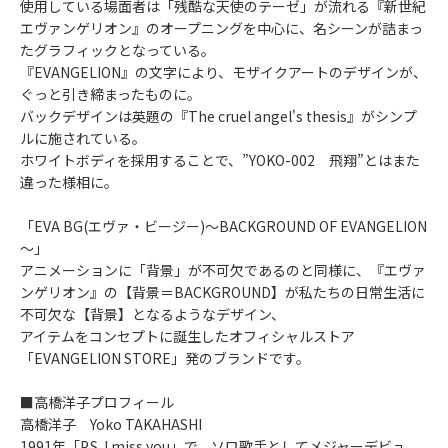
使用している場面者は「残酷な天使のテーゼ」が流れる『新世紀
エヴァンゲリオン』のオープニングを中心に、名シーンが詰まっ
たグラフィックとなっている。
『EVANGELION』の文字により、モザイクアートのデザインが、
ぐっと引き締まったものに。
バックデザインは英題の『The cruel angel's thesis』がシンプ
ルに施されている。
ホワイトボディを採用することで、”YOKO-002 飛翔”とはまた
違った様相に。
「EVA BG(エヴァ・ビージー)～BACKGROUND OF EVANGELION
～」
アニメーションに「背景」が不可欠であるのと同様に、『エヴァ
ンゲリオン』の【背景＝BACKGROUND】が私たちの日常生活に
不可欠な【背景】となるようなデザイン、
アイテムをコンセプトに誕生したオフィシャルストア
「EVANGELION STORE」発のブランドです。
■高橋洋子プロフィール
高橋洋子 Yoko TAKAHASHI
1991年「P.S. I miss you」で、ソロ歌手としてメジャーデビュ