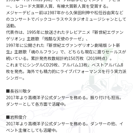
ー、 レコード大賞新人賞、有線大賞新人賞を受賞する。
メジャーデビュー前は1987年から久保田利伸や松任谷由実など
のコンサートでバックコーラスやスタジオミュージシャンとして
活動。
代表作は、1995年に放送されたテレビアニメ『新世紀エヴァン
ゲリオン』主題歌 「残酷な天使のテーゼ」、
1997年に公開された『新世紀エヴァンゲリオン劇場版 シト新
生』主題歌「魂のルフラン」で、どちらも現在に渡りセールスが
続いている。累計発売枚数総計約150万枚（2019時点）。
これまでにシングルCD29枚、アルバム13枚、ベストアルバム8
枚を発売。海外でも精力的にライブパフォーマンスを行う実力派
シンガー。
■長谷川敬タ
2017年より高橋洋子公式ダンサーを務める。振り付けも担当。
ダンサーとして各方面で活躍中。
■岩熊俊介
2017年より高橋洋子公式ダンサーを務める。ダンサーの他、イ
ベント主催としても活躍中。