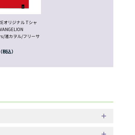
OREオリジナル Tシャ
EVANGELION
ters/渚カヲル/フリーサ