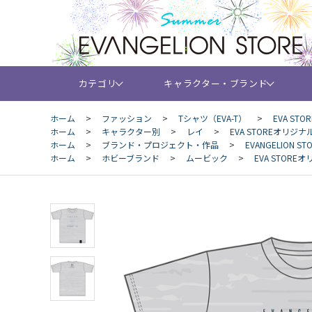
カテゴリ
キャラクター・ブランド
ホーム
>
ファッション
>
Tシャツ（EVA-T）
>
EVA ST
ホーム
>
キャラクター別
>
レイ
>
EVA STOREオリジナル
ホーム
>
ブランド・プロジェクト・作品
>
EVANGELION 
ホーム
>
ホビーブランド
>
ムービック
>
EVA STOREオ