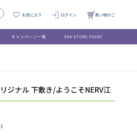
お気に入り
ログイン
買い物かご
キャンペーン一覧
EVA STORE POINT
REオリジナル 下敷き/ようこそNERV江
03