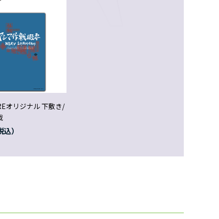
OREオリジナル 下敷き/
戦