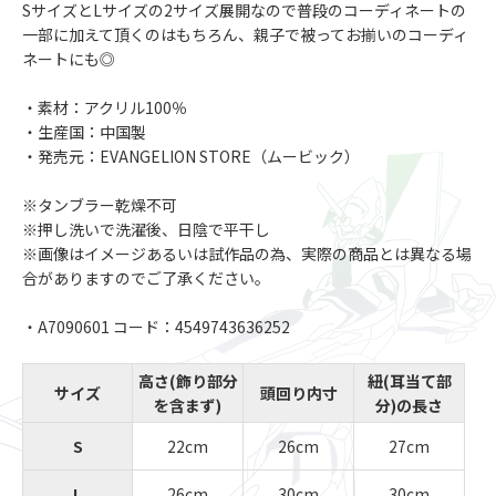
SサイズとLサイズの2サイズ展開なので普段のコーディネートの
一部に加えて頂くのはもちろん、親子で被ってお揃いのコーディ
ネートにも◎
・素材：アクリル100％
・生産国：中国製
・発売元：EVANGELION STORE（ムービック）
※タンブラー乾燥不可
※押し洗いで洗濯後、日陰で平干し
※画像はイメージあるいは試作品の為、実際の商品とは異なる場
合がありますのでご了承ください。
・A7090601 コード：4549743636252
高さ(飾り部分
紐(耳当て部
サイズ
頭回り内寸
を含まず)
分)の長さ
S
22cm
26cm
27cm
L
26cm
30cm
30cm